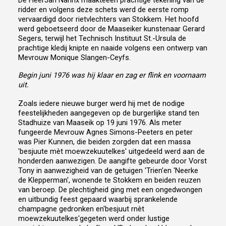
De HeerJan Narinx maakteeen prachtige tekening van de
ridder en volgens deze schets werd de eerste romp
vervaardigd door rietvlechters van Stokkem. Het hoofd
werd geboetseerd door de Maaseiker kunstenaar Gerard
Segers, terwijl het Technisch Instituut St.-Ursula de
prachtige kledij knipte en naaide volgens een ontwerp van
Mevrouw Monique Slangen-Ceyfs.
Begin juni 1976 was hij klaar en zag er flink en voornaam
uit.
Zoals iedere nieuwe burger werd hij met de nodige
feestelijkheden aangegeven op de burgerlijke stand ten
Stadhuize van Maaseik op 19 juni 1976. Als meter
fungeerde Mevrouw Agnes Simons-Peeters en peter
was Pier Kunnen, die beiden zorgden dat een massa
'besjuute mèt moewzekuutelkes' uitgedeeld werd aan de
honderden aanwezigen. De aangifte gebeurde door Vorst
Tony in aanwezigheid van de getuigen 'Trien'en 'Neerke
de Klepperman', wonende te Stokkem en beiden reuzen
van beroep. De plechtigheid ging met een ongedwongen
en uitbundig feest gepaard waarbij sprankelende
champagne gedronken en'besjuut rnèt
moewzekuutelkes'gegeten werd onder lustige