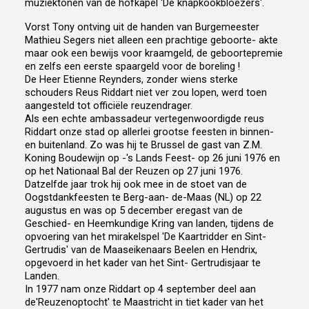
muziektonen van de hofkapel 'De knapkookbloezers'.
Vorst Tony ontving uit de handen van Burgemeester
Mathieu Segers niet alleen een prachtige geboorte- akte
maar ook een bewijs voor kraamgeld, de geboortepremie
en zelfs een eerste spaargeld voor de boreling !
De Heer Etienne Reynders, zonder wiens sterke
schouders Reus Riddart niet ver zou lopen, werd toen
aangesteld tot officiële reuzendrager.
Als een echte ambassadeur vertegenwoordigde reus
Riddart onze stad op allerlei grootse feesten in binnen-
en buitenland. Zo was hij te Brussel de gast van Z.M.
Koning Boudewijn op -'s Lands Feest- op 26 juni 1976 en
op het Nationaal Bal der Reuzen op 27 juni 1976.
Datzelfde jaar trok hij ook mee in de stoet van de
Oogstdankfeesten te Berg-aan- de-Maas (NL) op 22
augustus en was op 5 december eregast van de
Geschied- en Heemkundige Kring van landen, tijdens de
opvoering van het mirakelspel 'De Kaartridder en Sint-
Gertrudis' van de Maaseikenaars Beelen en Hendrix,
opgevoerd in het kader van het Sint- Gertrudisjaar te
Landen.
In 1977 nam onze Riddart op 4 september deel aan
de'Reuzenoptocht' te Maastricht in tiet kader van het