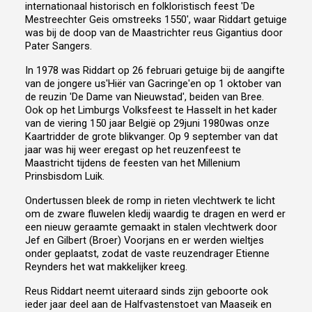
internationaal historisch en folkloristisch feest 'De
Mestreechter Geis omstreeks 1550', waar Riddart getuige
was bij de doop van de Maastrichter reus Gigantius door
Pater Sangers.
In 1978 was Riddart op 26 februari getuige bij de aangifte
van de jongere us'Hiër van Gacringe'en op 1 oktober van
de reuzin 'De Dame van Nieuwstad', beiden van Bree.
Ook op het Limburgs Volksfeest te Hasselt in het kader
van de viering 150 jaar België op 29juni 1980was onze
Kaartridder de grote blikvanger. Op 9 september van dat
jaar was hij weer eregast op het reuzenfeest te
Maastricht tijdens de feesten van het Millenium
Prinsbisdom Luik.
Ondertussen bleek de romp in rieten vlechtwerk te licht
om de zware fluwelen kledij waardig te dragen en werd er
een nieuw geraamte gemaakt in stalen vlechtwerk door
Jef en Gilbert (Broer) Voorjans en er werden wieltjes
onder geplaatst, zodat de vaste reuzendrager Etienne
Reynders het wat makkelijker kreeg.
Reus Riddart neemt uiteraard sinds zijn geboorte ook
ieder jaar deel aan de Halfvastenstoet van Maaseik en